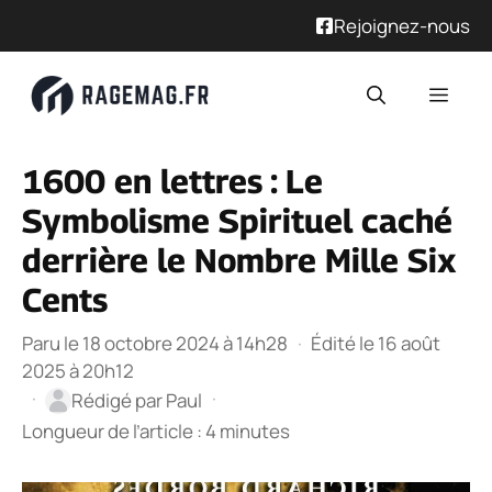
Rejoignez-nous
Aller
Men
au
contenu
1600 en lettres : Le
Symbolisme Spirituel caché
derrière le Nombre Mille Six
Cents
Paru le 18 octobre 2024 à 14h28
·
Édité le 16 août
2025 à 20h12
·
·
Rédigé par
Paul
Longueur de l’article : 4 minutes