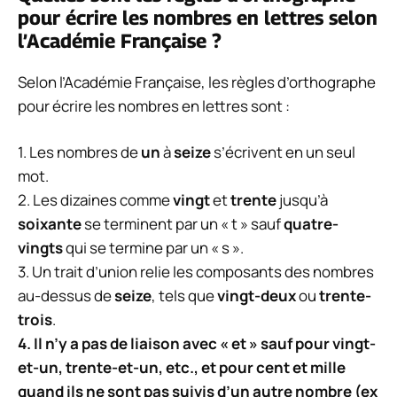
pour écrire les nombres en lettres selon
l’Académie Française ?
Selon l’Académie Française, les règles d’orthographe
pour écrire les nombres en lettres sont :
1. Les nombres de
un
à
seize
s’écrivent en un seul
mot.
2. Les dizaines comme
vingt
et
trente
jusqu’à
soixante
se terminent par un « t » sauf
quatre-
vingts
qui se termine par un « s ».
3. Un trait d’union relie les composants des nombres
au-dessus de
seize
, tels que
vingt-deux
ou
trente-
trois
.
4. Il n’y a pas de liaison avec « et » sauf pour
vingt-
et-un
,
trente-et-un
, etc., et pour
cent
et
mille
quand ils ne sont pas suivis d’un autre nombre (ex