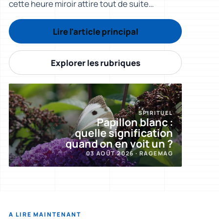
cette heure miroir attire tout de suite
l’attention. La réponse pratique est simple :
12:12 est souvent lue comme un signal
Lire l'article principal
d’alignement, de pris
Explorer les rubriques
SPIRITUEL
Papillon blanc :
quelle signification
quand on en voit un ?
03 AOÛT 2026 · RAGEMAG
A LIRE MAINTENANT