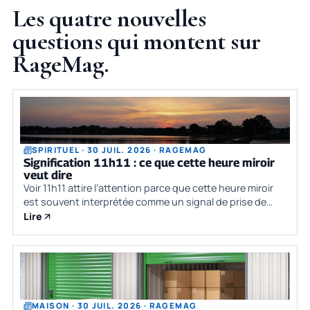
Les quatre nouvelles
questions qui montent sur
RageMag.
SPIRITUEL · 30 JUIL. 2026 · RAGEMAG
Signification 11h11 : ce que cette heure miroir
veut dire
Voir 11h11 attire l’attention parce que cette heure miroir
est souvent interprétée comme un signal de prise de
conscience, de recentrage et de passage à l’action. Si
Lire
vous cherchez la signifi
MAISON · 30 JUIL. 2026 · RAGEMAG