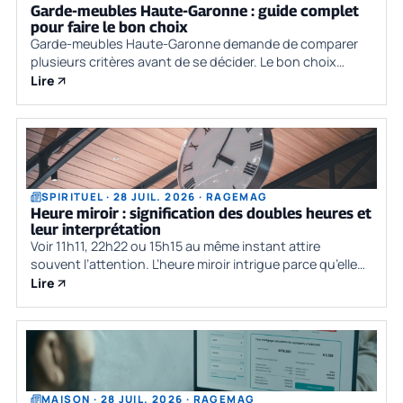
Garde-meubles Haute-Garonne : guide complet
pour faire le bon choix
Garde-meubles Haute-Garonne demande de comparer
plusieurs critères avant de se décider. Le bon choix
dépend du besoin réel, du budget, des contraintes
Lire
pratiques et de la qualité des informat
SPIRITUEL · 28 JUIL. 2026 · RAGEMAG
Heure miroir : signification des doubles heures et
leur interprétation
Voir 11h11, 22h22 ou 15h15 au même instant attire
souvent l’attention. L’heure miroir intrigue parce qu’elle
semble arriver au bon moment, avec une répétition
Lire
parfaite qui donne le sentiment
MAISON · 28 JUIL. 2026 · RAGEMAG