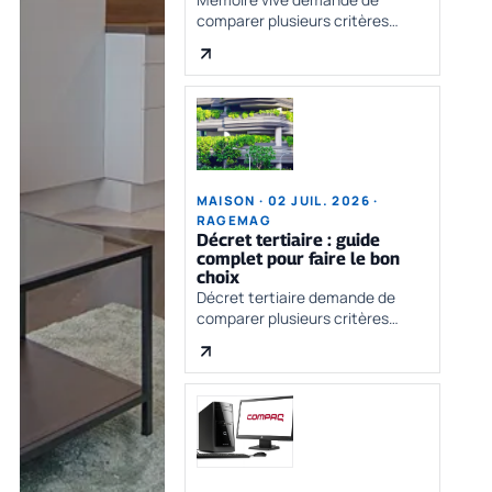
comparer plusieurs critères
avant de se décider. Le bon choix
dépend du besoin réel, du
budget, des contraintes
pratiques et de la qualité des
informations disponible
MAISON · 02 JUIL. 2026 ·
RAGEMAG
Décret tertiaire : guide
complet pour faire le bon
choix
Décret tertiaire demande de
comparer plusieurs critères
avant de se décider. Le bon choix
dépend du besoin réel, du
budget, des contraintes
pratiques et de la qualité des
informations dispon