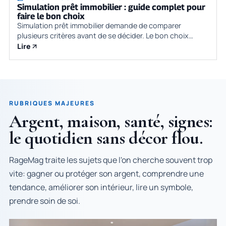
Simulation prêt immobilier : guide complet pour
faire le bon choix
Simulation prêt immobilier demande de comparer
plusieurs critères avant de se décider. Le bon choix
dépend du besoin réel, du budget, des contraintes
Lire
pratiques et de la qualité des informati
RUBRIQUES MAJEURES
Argent, maison, santé, signes:
le quotidien sans décor flou.
RageMag traite les sujets que l'on cherche souvent trop
vite: gagner ou protéger son argent, comprendre une
tendance, améliorer son intérieur, lire un symbole,
prendre soin de soi.