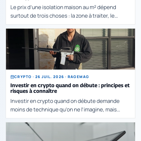
Le prix d’une isolation maison au m² dépend
surtout de trois choses : la zone à traiter, le
matériau choisi et la complexité du chantier. Pour
une même surface, la facture peut varier fortem
CRYPTO · 26 JUIL. 2026 · RAGEMAG
Investir en crypto quand on débute : principes et
risques à connaître
Investir en crypto quand on débute demande
moins de technique qu’on ne l’imagine, mais
beaucoup de méthode. L’enjeu n’est pas de
trouver “la bonne pièce” à tout prix, ni de viser un
coup rap