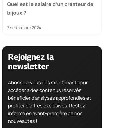
Quel est le salaire d’un créateur de
bijoux ?
7 septembre 2024
Rejoignez la
newsletter
Abonnez-vous dès maintenant pour
accéder à des contenus réservés,
bénéficier d’analyses approfondies et
profiter d’offres exclusives. Restez
informé en avant-première de nos
nouveautés !