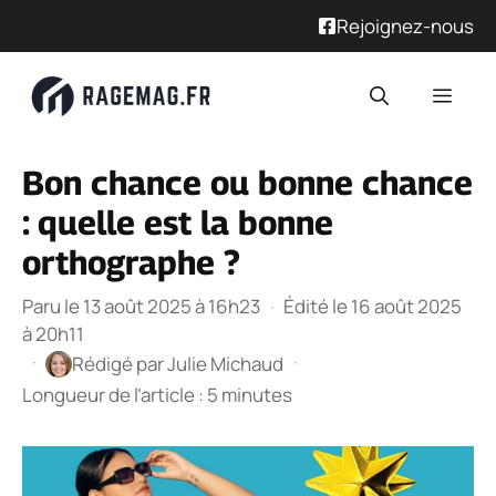
Rejoignez-nous
Aller
Men
au
contenu
Bon chance ou bonne chance
: quelle est la bonne
orthographe ?
Paru le 13 août 2025 à 16h23
·
Édité le 16 août 2025
à 20h11
·
·
Rédigé par
Julie Michaud
Longueur de l’article : 5 minutes