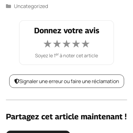
Catégories
Uncategorized
Donnez votre avis
★
★
★
★
★
er
Soyez le 1
à noter cet article
Signaler une erreur ou faire une réclamation
Partagez cet article maintenant !