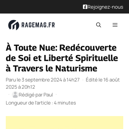
Rejoignez-nous
Aller
Men
au
contenu
À Toute Nue: Redécouverte
de Soi et Liberté Spirituelle
à Travers le Naturisme
Paru le 3 septembre 2024 à 14h27
·
Édité le 16 août
2025 à 20h12
·
·
Rédigé par
Paul
Longueur de l’article : 4 minutes