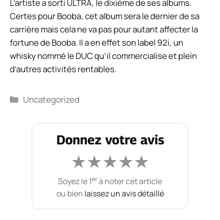
L’artiste a sorti ULTRA, le dixième de ses albums.
Certes pour Booba, cet album sera le dernier de sa
carrière mais cela ne va pas pour autant affecter la
fortune de Booba. Il a en effet son label 92i, un
whisky nommé le DUC qu’il commercialise et plein
d’autres activités rentables.
Catégories
Uncategorized
Donnez votre avis
★
★
★
★
★
er
Soyez le 1
à noter cet article
ou bien
laissez un avis détaillé