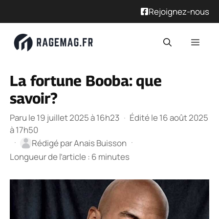
Rejoignez-nous
Aller
Men
au
contenu
La fortune Booba: que
savoir?
Paru le 19 juillet 2025 à 16h23
·
Édité le 16 août 2025
à 17h50
·
·
Rédigé par
Anais Buisson
Longueur de l’article : 6 minutes