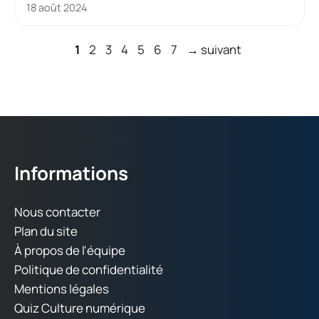
18 août 2024
Page
Page
Page
Page
Page
Page
Page
1
2
3
4
5
6
7
→
suivant
Informations
Nous contacter
Plan du site
À propos de l'équipe
Politique de confidentialité
Mentions légales
Quiz Culture numérique