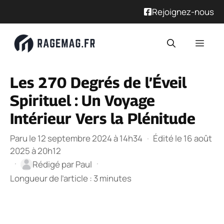
Rejoignez-nous
Aller
Men
au
contenu
Les 270 Degrés de l’Éveil
Spirituel : Un Voyage
Intérieur Vers la Plénitude
Paru le 12 septembre 2024 à 14h34
·
Édité le 16 août
2025 à 20h12
·
·
Rédigé par
Paul
Longueur de l’article : 3 minutes