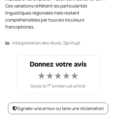
Ces variations reflètent les particularités
linguistiques régionales mais restent
compréhensibles par tous les locuteurs
francophones.
Catégories
Interpretation des rêves
,
Spirituel
Donnez votre avis
★
★
★
★
★
er
Soyez le 1
à noter cet article
Signaler une erreur ou faire une réclamation