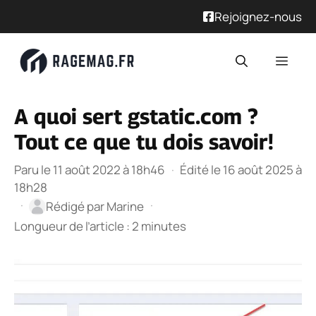
Rejoignez-nous
Aller
Men
au
contenu
A quoi sert gstatic.com ?
Tout ce que tu dois savoir!
Paru le 11 août 2022 à 18h46
·
Édité le 16 août 2025 à
18h28
·
·
Rédigé par
Marine
Longueur de l’article : 2 minutes