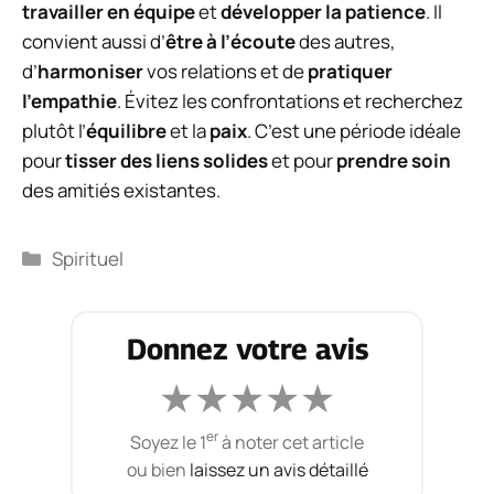
travailler en équipe
et
développer la patience
. Il
convient aussi d’
être à l’écoute
des autres,
d’
harmoniser
vos relations et de
pratiquer
l’empathie
. Évitez les confrontations et recherchez
plutôt l’
équilibre
et la
paix
. C’est une période idéale
pour
tisser des liens solides
et pour
prendre soin
des amitiés existantes.
Catégories
Spirituel
Donnez votre avis
★
★
★
★
★
er
Soyez le 1
à noter cet article
ou bien
laissez un avis détaillé