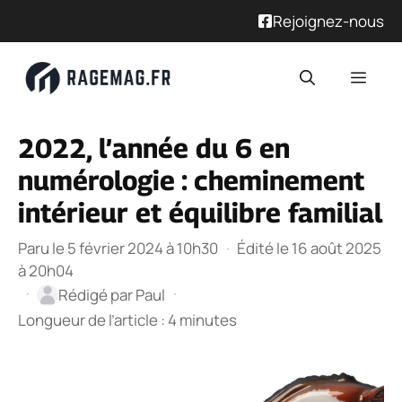
Rejoignez-nous
Aller
Men
au
contenu
2022, l’année du 6 en
numérologie : cheminement
intérieur et équilibre familial
Paru le 5 février 2024 à 10h30
·
Édité le 16 août 2025
à 20h04
·
·
Rédigé par
Paul
Longueur de l’article : 4 minutes