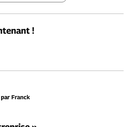
ntenant !
é par
Franck
treprise »