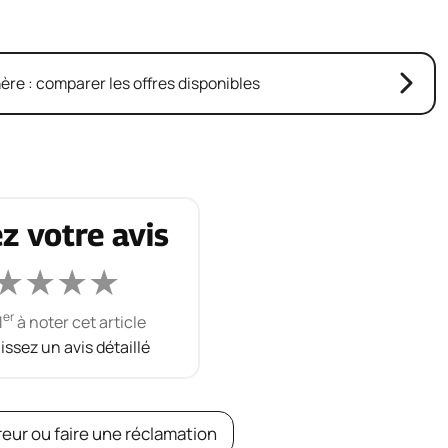
re : comparer les offres disponibles
z votre avis
★
★
★
★
er
1
à noter cet article
aissez un avis détaillé
reur ou faire une réclamation