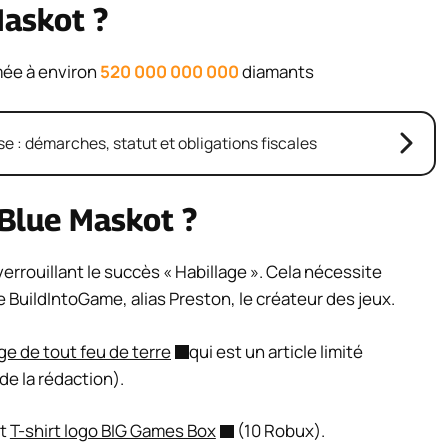
askot ?
mée à environ
520 000 000 000
diamants
e : démarches, statut et obligations fiscales
Blue Maskot ?
rrouillant le succès « Habillage ». Cela nécessite
e BuildIntoGame, alias Preston, le créateur des jeux.
e de tout feu de terre
qui est un article limité
 la rédaction).
et
T-shirt logo BIG Games Box
(10 Robux).