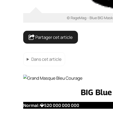
© RageMag - Blue BIG Maskot
Partager cet article
Dans cet article
BIG Blue
Normal:
💎
520 000 000 000