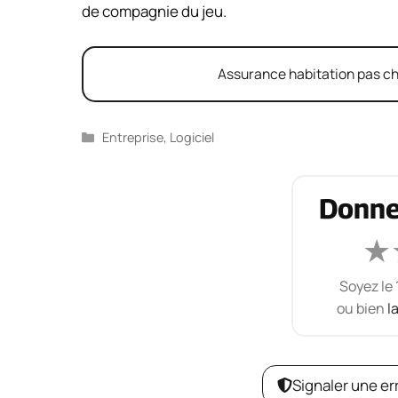
de compagnie du jeu.
Assurance habitation pas chè
Catégories
Entreprise
,
Logiciel
Donne
★
Soyez le 
ou bien
l
Signaler une er