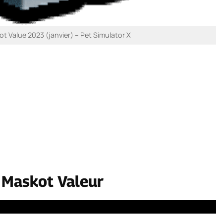
 Value 2023 (janvier) – Pet Simulator X
 Maskot Valeur