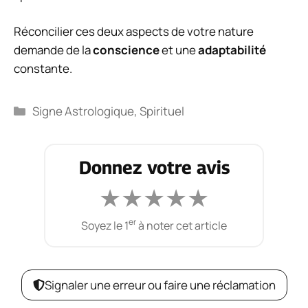
Réconcilier ces deux aspects de votre nature
demande de la
conscience
et une
adaptabilité
constante.
Catégories
Signe Astrologique
,
Spirituel
Donnez votre avis
★
★
★
★
★
er
Soyez le 1
à noter cet article
Signaler une erreur ou faire une réclamation