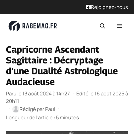
Rejoignez-nous
Aller
Men
au
contenu
Capricorne Ascendant
Sagittaire : Décryptage
d’une Dualité Astrologique
Audacieuse
Paru le 13 août 2024 à 14h27
·
Édité le 16 août 2025 à
20h11
·
·
Rédigé par
Paul
Longueur de l’article : 5 minutes