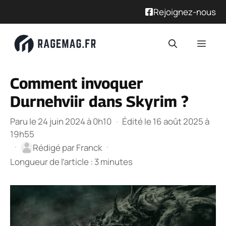
Rejoignez-nous
Aller
Men
au
contenu
Comment invoquer
Durnehviir dans Skyrim ?
Paru le 24 juin 2024 à 0h10
·
Édité le 16 août 2025 à
19h55
·
·
Rédigé par
Franck
Longueur de l’article : 3 minutes