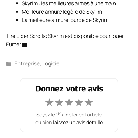
Skyrim : les meilleures armes à une main
Meilleure armure légère de Skyrim
La meilleure armure lourde de Skyrim
The Elder Scrolls: Skyrim est disponible pour jouer
Fumer
.
Catégories
Entreprise
,
Logiciel
Donnez votre avis
★
★
★
★
★
er
Soyez le 1
à noter cet article
ou bien
laissez un avis détaillé