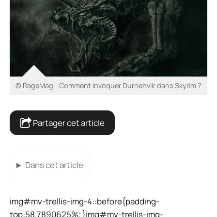
© RageMag - Comment invoquer Durnehviir dans Skyrim ?
Partager cet article
Dans cet article
img#mv-trellis-img-4::before{padding-
top:58.7890625%; }img#mv-trellis-img-