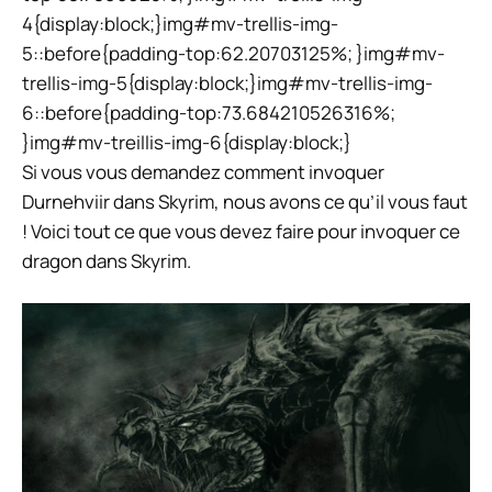
4{display:block;}img#mv-trellis-img-
5::before{padding-top:62.20703125%; }img#mv-
trellis-img-5{display:block;}img#mv-trellis-img-
6::before{padding-top:73.684210526316%;
}img#mv-treillis-img-6{display:block;}
Si vous vous demandez comment invoquer
Durnehviir dans Skyrim, nous avons ce qu’il vous faut
! Voici tout ce que vous devez faire pour invoquer ce
dragon dans Skyrim.