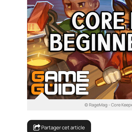
© RageMag - Core Keeper
Partager cet article