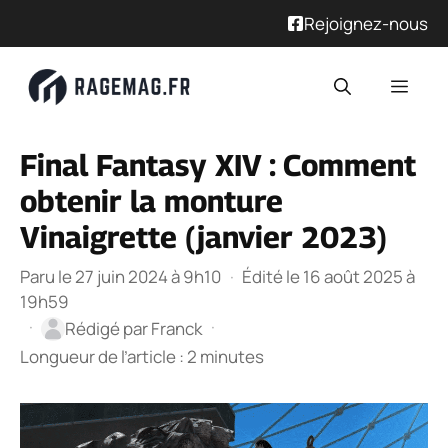
Rejoignez-nous
Aller
Men
au
contenu
Final Fantasy XIV : Comment
obtenir la monture
Vinaigrette (janvier 2023)
Paru le 27 juin 2024 à 9h10
·
Édité le 16 août 2025 à
19h59
·
·
Rédigé par
Franck
Longueur de l’article : 2 minutes