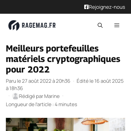
Rejoignez-nous
Aller
Men
au
contenu
Meilleurs portefeuilles
matériels cryptographiques
pour 2022
Paru le 27 août 2022 à 20h36
·
Édité le 16 août 2025
à 18h36
·
·
Rédigé par
Marine
Longueur de l’article : 4 minutes