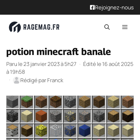
Rejoignez-nous
Aller
Men
au
contenu
potion minecraft banale
Paru le 23 janvier 2023 à 5h27
·
Édité le 16 août 2025
à 19h58
·
Rédigé par
Franck