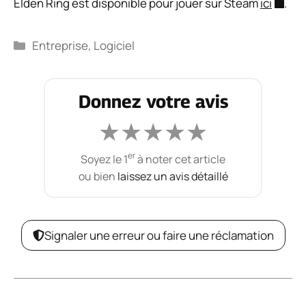
Elden Ring est disponible pour jouer sur Steam
ici
.
Catégories
Entreprise
,
Logiciel
Donnez votre avis
★
★
★
★
★
er
Soyez le 1
à noter cet article
ou bien
laissez un avis détaillé
Signaler une erreur ou faire une réclamation