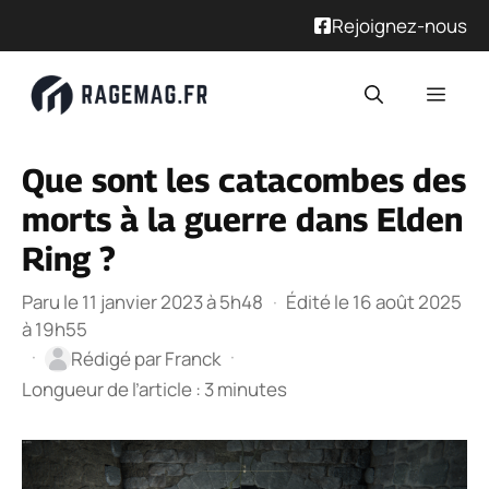
Rejoignez-nous
Aller
Men
au
contenu
Que sont les catacombes des
morts à la guerre dans Elden
Ring ?
Paru le 11 janvier 2023 à 5h48
·
Édité le 16 août 2025
à 19h55
·
·
Rédigé par
Franck
Longueur de l’article : 3 minutes