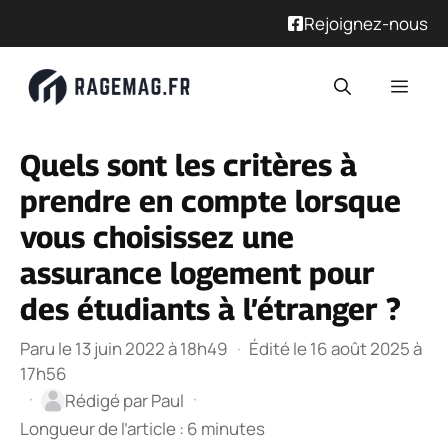
Rejoignez-nous
Aller
Men
au
contenu
Quels sont les critères à
prendre en compte lorsque
vous choisissez une
assurance logement pour
des étudiants à l’étranger ?
Paru le 13 juin 2022 à 18h49
·
Édité le 16 août 2025 à
17h56
·
·
Rédigé par
Paul
Longueur de l’article : 6 minutes