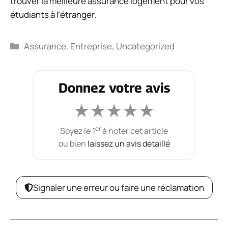
trouver la meilleure assurance logement pour vos
étudiants à l’étranger.
Catégories
Assurance
,
Entreprise
,
Uncategorized
Donnez votre avis
★
★
★
★
★
er
Soyez le 1
à noter cet article
ou bien
laissez un avis détaillé
Signaler une erreur ou faire une réclamation