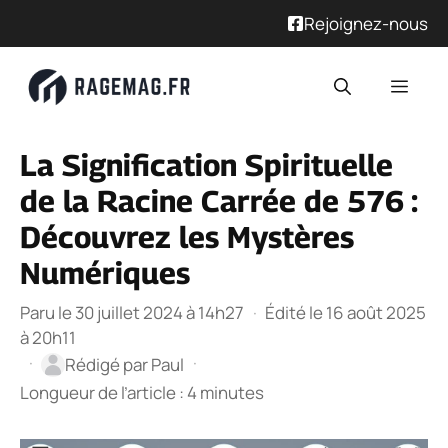
Rejoignez-nous
Aller
Men
au
contenu
La Signification Spirituelle
de la Racine Carrée de 576 :
Découvrez les Mystères
Numériques
Paru le 30 juillet 2024 à 14h27
·
Édité le 16 août 2025
à 20h11
·
·
Rédigé par
Paul
Longueur de l’article : 4 minutes