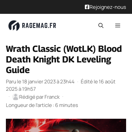
Rejoignez-nous
Aller
Men
au
contenu
Wrath Classic (WotLK) Blood
Death Knight DK Leveling
Guide
Paru le 18 janvier 2023 à 23h44
·
Édité le 16 août
2025 à 19h57
·
·
Rédigé par
Franck
Longueur de l’article : 6 minutes