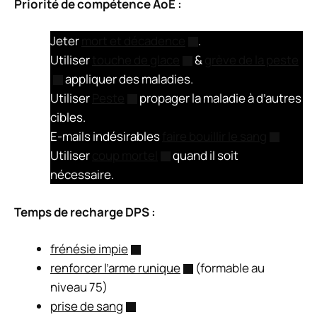
Priorité de compétence AoE :
Jeter
mort et décadence
.
Utiliser
touche de glace
&
grève de la peste
appliquer des maladies.
Utiliser
Peste
propager la maladie à d’autres
cibles.
E-mails indésirables
faire bouillir le sang
Utiliser
coup mortel
quand il soit
nécessaire.
Temps de recharge DPS :
frénésie impie
renforcer l’arme runique
(formable au
niveau 75)
prise de sang