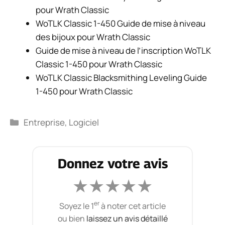
pour Wrath Classic
WoTLK Classic 1-450 Guide de mise à niveau
des bijoux pour Wrath Classic
Guide de mise à niveau de l’inscription WoTLK
Classic 1-450 pour Wrath Classic
WoTLK Classic Blacksmithing Leveling Guide
1-450 pour Wrath Classic
Catégories
Entreprise
,
Logiciel
Donnez votre avis
★
★
★
★
★
er
Soyez le 1
à noter cet article
ou bien
laissez un avis détaillé