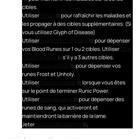
cibles.
Utiliser
Peste
pour rafraîchir les maladies et
les propager à des cibles supplémentaires. (Si
vous utilisez Glyph of Disease)
Utiliser
battement de coeur
pour dépenser
vos Blood Runes sur 1 ou 2 cibles. Utiliser
faire
bouillir le sang
s’il y a 3 autres cibles.
Utiliser
coup mortel
pour dépenser vos
runes Frost et Unholy.
Utiliser
frappe runique
lorsque vous êtes
sur le point de terminer Runic Power.
Utiliser
coup de sang
pour dépenser des
runes de sang, qui activeront et
maintiendront la barrière de la lame.
Jeter
mort et décadence
.