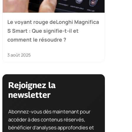
Le voyant rouge deLonghi Magnifica
S Smart : Que signifie-t-il et
comment le résoudre ?
3 août 2025
Rejoignez la
newsletter
Abonnez-vous dès maintenant pour
accéder à des contenus réservés,
bénéficier d’analyses approfondies et