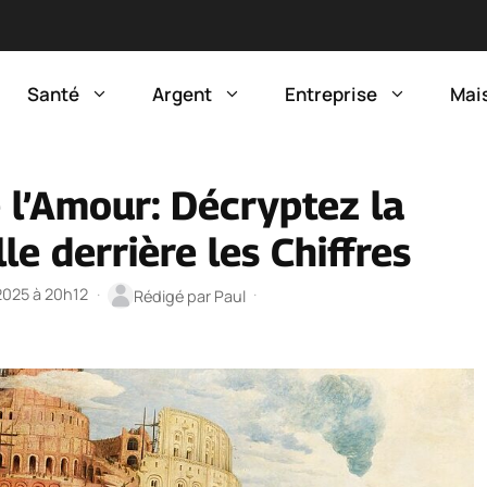
Santé
Argent
Entreprise
Mai
 l’Amour: Décryptez la
lle derrière les Chiffres
 2025 à 20h12
·
·
Rédigé par
Paul