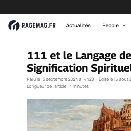
Aller
au
Actualités
People
contenu
111 et le Langage de
Signification Spiritue
Paru le 15 septembre 2024 à 14h28
·
Édité le 16 août
Longueur de l’article : 4 minutes