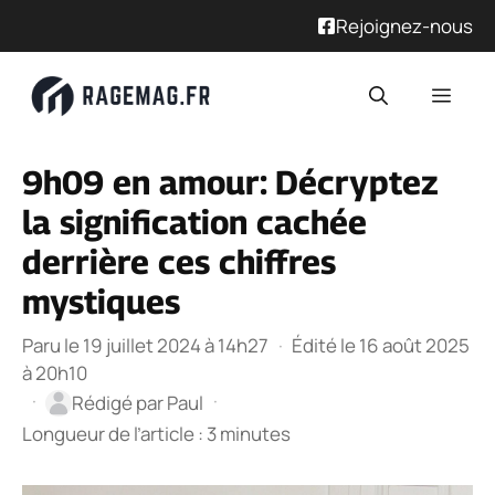
Rejoignez-nous
Aller
Men
au
contenu
9h09 en amour: Décryptez
la signification cachée
derrière ces chiffres
mystiques
Paru le 19 juillet 2024 à 14h27
·
Édité le 16 août 2025
à 20h10
·
·
Rédigé par
Paul
Longueur de l’article : 3 minutes