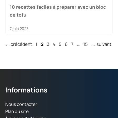
10 recettes faciles à préparer avec un bloc
de tofu
7 juin 2023
Page
Page
Page
Page
Page
Page
Page
Page
←
précédent
1
2
3
4
5
6
7
…
15
→
suivant
Informations
Nous contacter
Plan du site