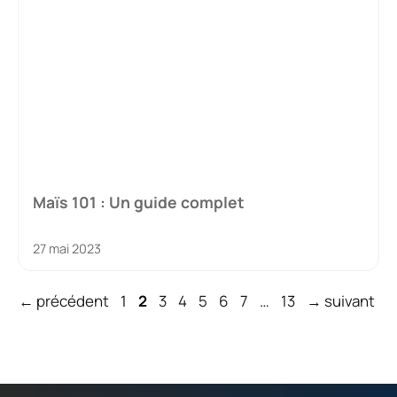
Maïs 101 : Un guide complet
27 mai 2023
Page
Page
Page
Page
Page
Page
Page
Page
←
précédent
1
2
3
4
5
6
7
…
13
→
suivant