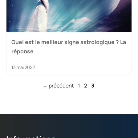
Quel est le meilleur signe astrologique ? La
réponse
13 mai 2022
Page
Page
Page
←
précédent
1
2
3