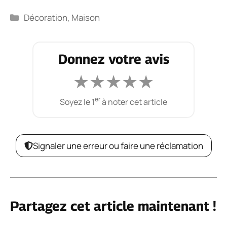
Catégories
Décoration
,
Maison
Donnez votre avis
★
★
★
★
★
er
Soyez le 1
à noter cet article
Signaler une erreur ou faire une réclamation
Partagez cet article maintenant !