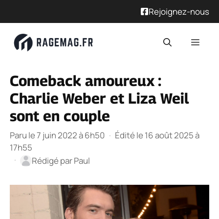
Rejoignez-nous
Aller
Men
au
contenu
Comeback amoureux :
Charlie Weber et Liza Weil
sont en couple
Paru le 7 juin 2022 à 6h50
·
Édité le 16 août 2025 à
17h55
·
Rédigé par
Paul