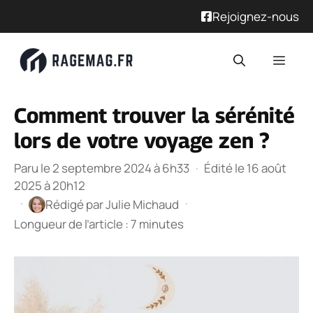
Rejoignez-nous
Aller
Men
au
contenu
Comment trouver la sérénité
lors de votre voyage zen ?
Paru le 2 septembre 2024 à 6h33
·
Édité le 16 août
2025 à 20h12
·
·
Rédigé par
Julie Michaud
Longueur de l’article : 7 minutes