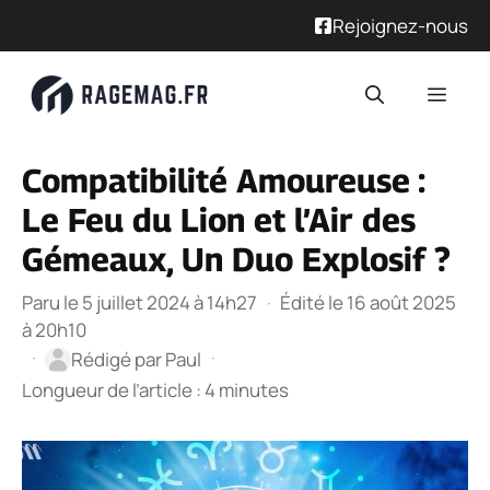
Rejoignez-nous
Aller
Men
au
contenu
Compatibilité Amoureuse :
Le Feu du Lion et l’Air des
Gémeaux, Un Duo Explosif ?
Paru le 5 juillet 2024 à 14h27
·
Édité le 16 août 2025
à 20h10
·
·
Rédigé par
Paul
Longueur de l’article : 4 minutes