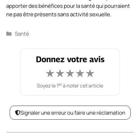
apporter des bénéfices pour la santé qui pourraient
ne pas être présents sans activité sexuelle.
Catégories
Santé
Donnez votre avis
★
★
★
★
★
er
Soyez le 1
à noter cet article
Signaler une erreur ou faire une réclamation