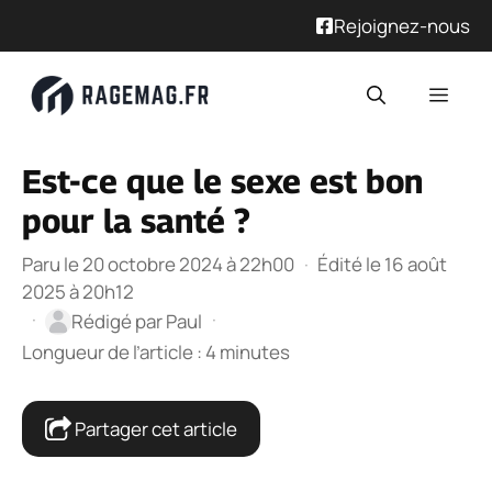
Rejoignez-nous
Aller
Men
au
contenu
Est-ce que le sexe est bon
pour la santé ?
Paru le 20 octobre 2024 à 22h00
·
Édité le 16 août
2025 à 20h12
·
·
Rédigé par
Paul
Longueur de l’article : 4 minutes
Partager cet article