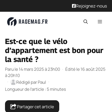
Rejoignez-nous
Aller
Men
au
contenu
Est-ce que le vélo
d’appartement est bon pour
la santé ?
Paru le 14 mars 2025 à 23h00
·
Édité le 16 août 2025
à 20h10
·
·
Rédigé par
Paul
Longueur de l’article : 5 minutes
Partager cet article