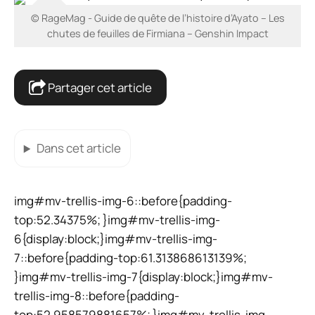
© RageMag - Guide de quête de l’histoire d’Ayato – Les
chutes de feuilles de Firmiana – Genshin Impact
Partager cet article
Dans cet article
img#mv-trellis-img-6::before{padding-
top:52.34375%; }img#mv-trellis-img-
6{display:block;}img#mv-trellis-img-
7::before{padding-top:61.313868613139%;
}img#mv-trellis-img-7{display:block;}img#mv-
trellis-img-8::before{padding-
top:52.958579881657%; }img#mv-trellis-img-