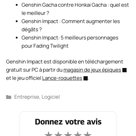
Genshin Gacha contre Honkai Gacha : quel est
le meilleur ?
Genshin Impact : Comment augmenter les
dégâts ?
Genshin Impact: 5 meilleurs personnages
pour Fading Twilight
Genshin Impact est disponible en téléchargement
gratuit sur PC à partir du
magasin de jeux épiques
et le jeu officiel
Lance-roquettes
.
Catégories
Entreprise
,
Logiciel
Donnez votre avis
★
★
★
★
★