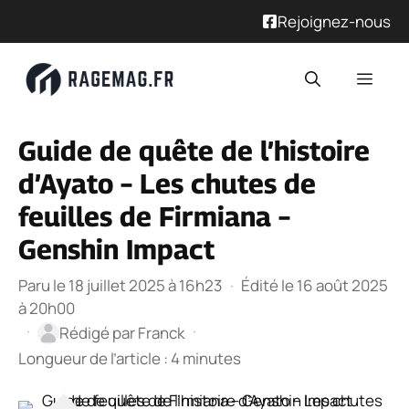
Rejoignez-nous
Aller
Men
au
contenu
Guide de quête de l’histoire
d’Ayato – Les chutes de
feuilles de Firmiana –
Genshin Impact
Paru le 18 juillet 2025 à 16h23
·
Édité le 16 août 2025
à 20h00
·
·
Rédigé par
Franck
Longueur de l’article : 4 minutes