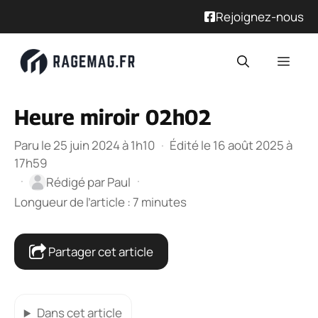
Rejoignez-nous
Aller
Men
au
contenu
Heure miroir 02h02
Paru le 25 juin 2024 à 1h10
·
Édité le 16 août 2025 à
17h59
·
·
Rédigé par
Paul
Longueur de l’article : 7 minutes
Partager cet article
Dans cet article