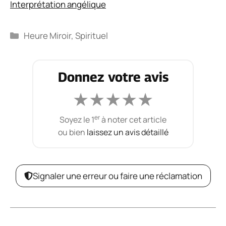
Interprétation angélique
Catégories
Heure Miroir
,
Spirituel
Donnez votre avis
★
★
★
★
★
er
Soyez le 1
à noter cet article
ou bien
laissez un avis détaillé
Signaler une erreur ou faire une réclamation