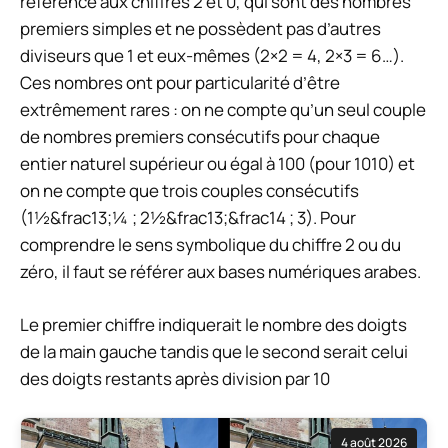
référence aux chiffres 2 et 0, qui sont des nombres
premiers simples et ne possèdent pas d’autres
diviseurs que 1 et eux-mêmes (2×2 = 4, 2×3 = 6…).
Ces nombres ont pour particularité d’être
extrêmement rares : on ne compte qu’un seul couple
de nombres premiers consécutifs pour chaque
entier naturel supérieur ou égal à 100 (pour 1010) et
on ne compte que trois couples consécutifs
(1½&frac13;¼ ; 2½&frac13;&frac14 ; 3). Pour
comprendre le sens symbolique du chiffre 2 ou du
zéro, il faut se référer aux bases numériques arabes.
Le premier chiffre indiquerait le nombre des doigts
de la main gauche tandis que le second serait celui
des doigts restants après division par 10
4 août 2026