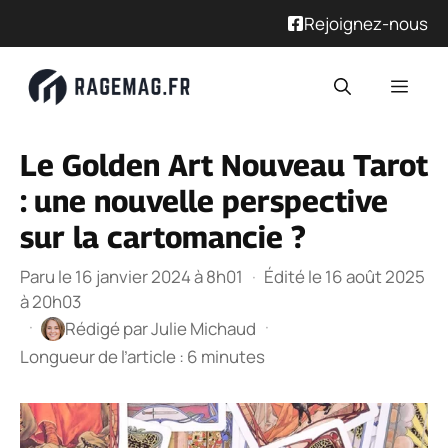
Rejoignez-nous
Aller
Men
au
contenu
Le Golden Art Nouveau Tarot
: une nouvelle perspective
sur la cartomancie ?
Paru le 16 janvier 2024 à 8h01
·
Édité le 16 août 2025
à 20h03
·
·
Rédigé par
Julie Michaud
Longueur de l’article : 6 minutes