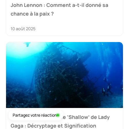
John Lennon : Comment a-t-il donné sa
chance à la paix ?
10 août 2025
Partagez votre réaction
Plongée dans l’âme de ‘Shallow’ de Lady
Gaga : Décryptage et Signification