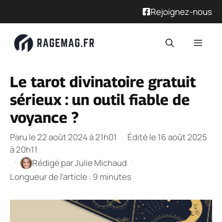
Rejoignez-nous
Aller
Men
au
contenu
Le tarot divinatoire gratuit
sérieux : un outil fiable de
voyance ?
Paru le 22 août 2024 à 21h01
·
Édité le 16 août 2025
à 20h11
·
·
Rédigé par
Julie Michaud
Longueur de l’article : 9 minutes