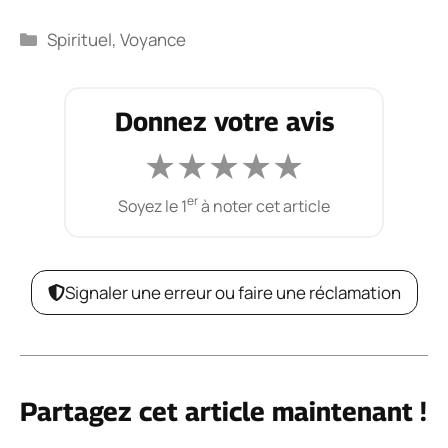
Catégories
Spirituel
,
Voyance
Donnez votre avis
★
★
★
★
★
er
Soyez le 1
à noter cet article
Signaler une erreur ou faire une réclamation
Partagez cet article maintenant !