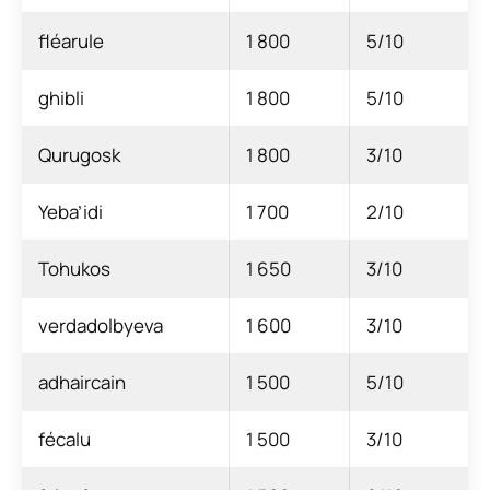
fléarule
1 800
5/10
ghibli
1 800
5/10
Qurugosk
1 800
3/10
Yeba’idi
1 700
2/10
Tohukos
1 650
3/10
verdadolbyeva
1 600
3/10
adhaircain
1 500
5/10
fécalu
1 500
3/10