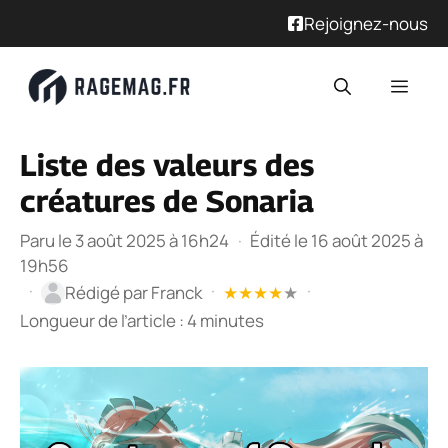
Rejoignez-nous
Aller
Men
au
contenu
Liste des valeurs des
créatures de Sonaria
Paru le 3 août 2025 à 16h24
·
Édité le 16 août 2025 à
19h56
·
·
·
Rédigé par
Franck
★
★
★
★
★
Longueur de l’article : 4 minutes