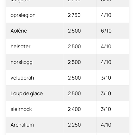
opralégion
2 750
4/10
Aolène
2 500
6/10
heisoteri
2 500
4/10
norskogg
2 500
4/10
veludorah
2 500
3/10
Loup de glace
2 500
3/10
sleirnock
2 400
3/10
Archalium
2 250
4/10