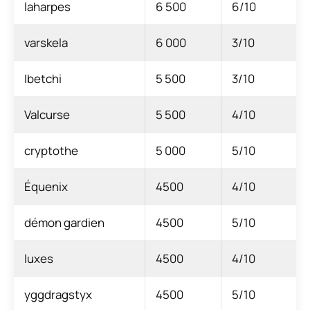
laharpes
6 500
6/10
varskela
6 000
3/10
Ibetchi
5 500
3/10
Valcurse
5 500
4/10
cryptothe
5 000
5/10
Équenix
4500
4/10
démon gardien
4500
5/10
luxes
4500
4/10
yggdragstyx
4500
5/10