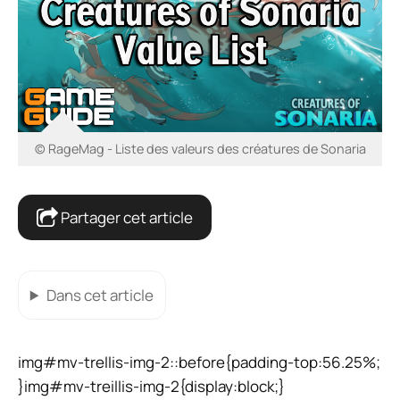
© RageMag - Liste des valeurs des créatures de Sonaria
Partager cet article
Dans cet article
img#mv-trellis-img-2::before{padding-top:56.25%;
}img#mv-treillis-img-2{display:block;}