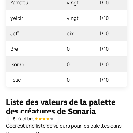
Yama’tu
vingt
1/10
yeipir
vingt
1/10
Jeff
dix
1/10
Bref
0
1/10
ikoran
0
1/10
lisse
0
1/10
Liste des valeurs de la palette
des créatures de Sonaria
5 réactions
★
★
★
★
★
Ceci est une liste de valeurs pour les palettes dans