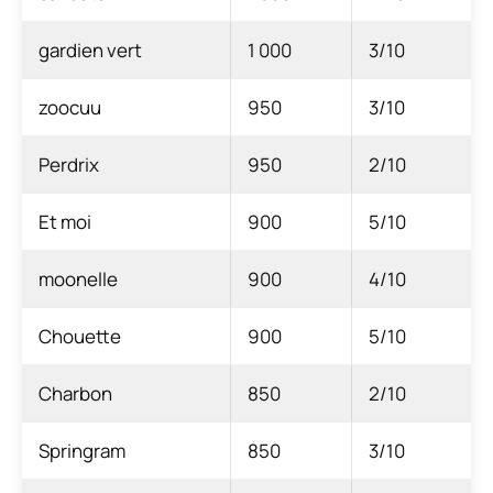
gardien vert
1 000
3/10
zoocuu
950
3/10
Perdrix
950
2/10
Et moi
900
5/10
moonelle
900
4/10
Chouette
900
5/10
Charbon
850
2/10
Springram
850
3/10