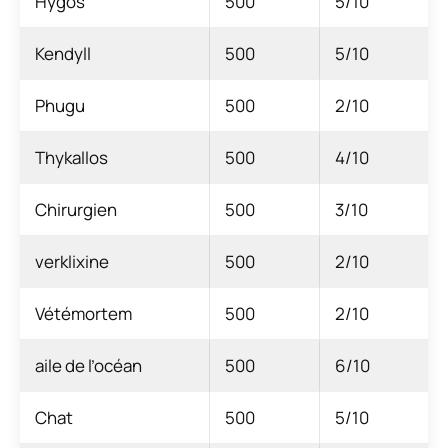
Hygos
500
5/10
Kendyll
500
5/10
Phugu
500
2/10
Thykallos
500
4/10
Chirurgien
500
3/10
verklixine
500
2/10
Vétémortem
500
2/10
aile de l’océan
500
6/10
Chat
500
5/10