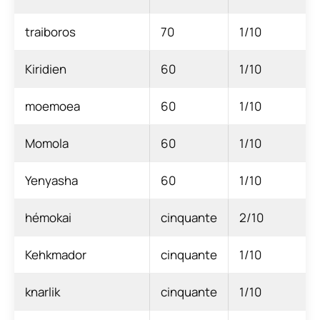
traiboros
70
1/10
Kiridien
60
1/10
moemoea
60
1/10
Momola
60
1/10
Yenyasha
60
1/10
hémokai
cinquante
2/10
Kehkmador
cinquante
1/10
knarlik
cinquante
1/10