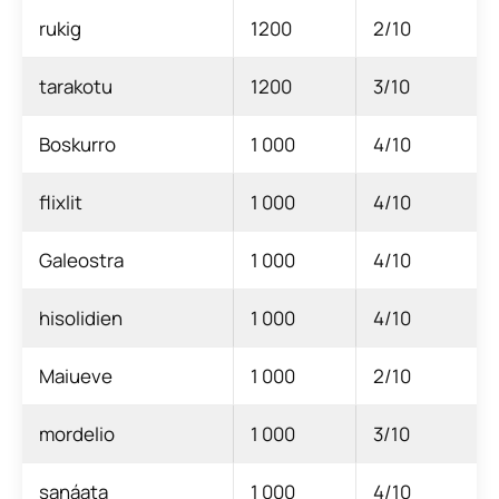
rukig
1200
2/10
tarakotu
1200
3/10
Boskurro
1 000
4/10
flixlit
1 000
4/10
Galeostra
1 000
4/10
hisolidien
1 000
4/10
Maiueve
1 000
2/10
mordelio
1 000
3/10
sanáata
1 000
4/10