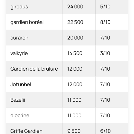
girodus
24 000
5/10
gardien boréal
22 500
8/10
auraron
20 000
7/10
valkyrie
14 500
3/10
Gardien de la brûlure
12 000
7/10
Jotunhel
12 000
7/10
Bazelii
11 000
7/10
diocrine
11 000
7/10
Griffe Gardien
9 500
6/10