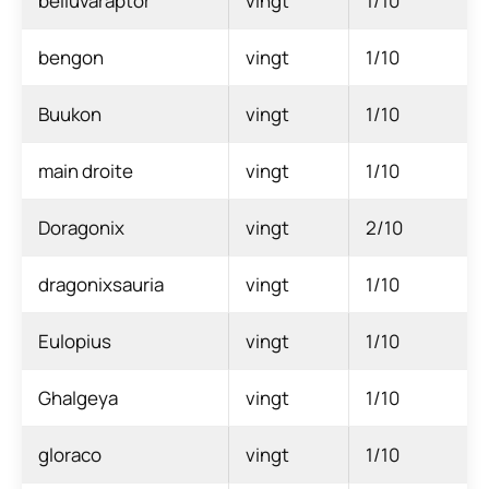
belluvaraptor
vingt
1/10
bengon
vingt
1/10
Buukon
vingt
1/10
main droite
vingt
1/10
Doragonix
vingt
2/10
dragonixsauria
vingt
1/10
Eulopius
vingt
1/10
Ghalgeya
vingt
1/10
gloraco
vingt
1/10