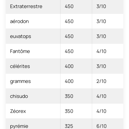
Extraterrestre
450
3/10
aérodon
450
3/10
euvatops
450
3/10
Fantôme
450
4/10
célérites
400
3/10
grammes
400
2/10
chisudo
350
4/10
Zéorex
350
4/10
pyrémie
325
6/10