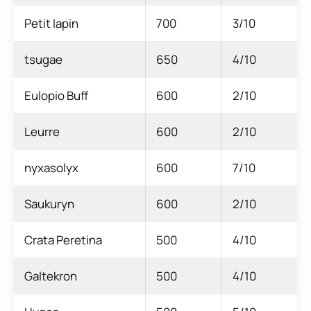
Petit lapin
700
3/10
tsugae
650
4/10
Eulopio Buff
600
2/10
Leurre
600
2/10
nyxasolyx
600
7/10
Saukuryn
600
2/10
Crata Peretina
500
4/10
Galtekron
500
4/10