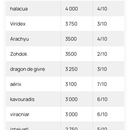
halacua
4 000
4/10
Viridex
3 750
3/10
Arachyu
3500
4/10
Zohdok
3500
2/10
dragon de givre
3 250
3/10
aérix
3 100
7/10
kavouradis
3 000
6/10
viracniar
3 000
6/10
iztajuatl
2 750
5/10