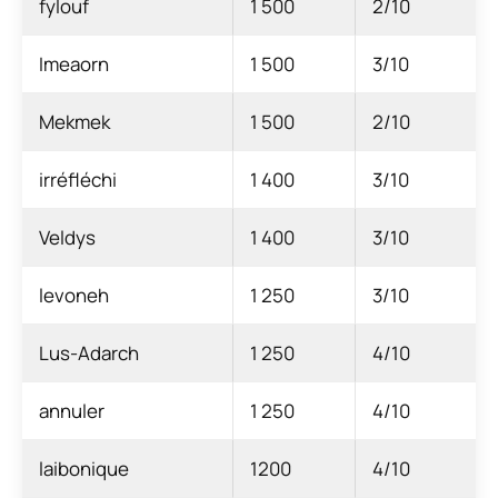
fylouf
1 500
2/10
Imeaorn
1 500
3/10
Mekmek
1 500
2/10
irréfléchi
1 400
3/10
Veldys
1 400
3/10
levoneh
1 250
3/10
Lus-Adarch
1 250
4/10
annuler
1 250
4/10
laibonique
1200
4/10