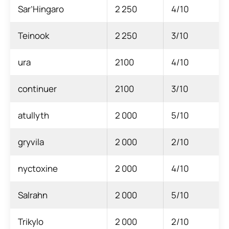
Sar’Hingaro
2 250
4/10
Teinook
2 250
3/10
ura
2100
4/10
continuer
2100
3/10
atullyth
2 000
5/10
gryvila
2 000
2/10
nyctoxine
2 000
4/10
Salrahn
2 000
5/10
Trikylo
2 000
2/10