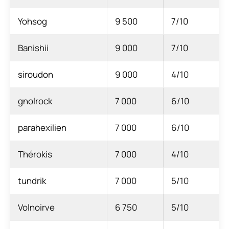
Yohsog
9 500
7/10
Banishii
9 000
7/10
siroudon
9 000
4/10
gnolrock
7 000
6/10
parahexilien
7 000
6/10
Thérokis
7 000
4/10
tundrik
7 000
5/10
Volnoirve
6 750
5/10