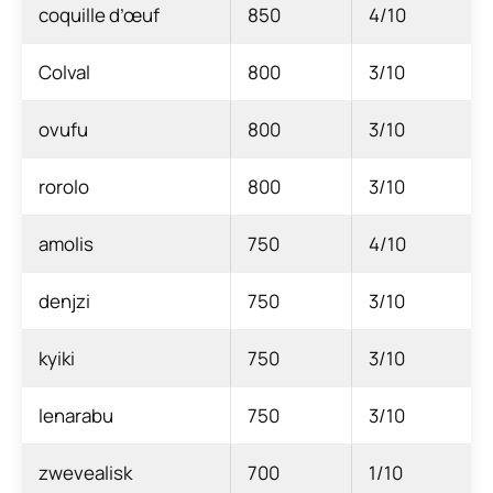
coquille d’œuf
850
4/10
Colval
800
3/10
ovufu
800
3/10
rorolo
800
3/10
amolis
750
4/10
denjzi
750
3/10
kyiki
750
3/10
lenarabu
750
3/10
zwevealisk
700
1/10