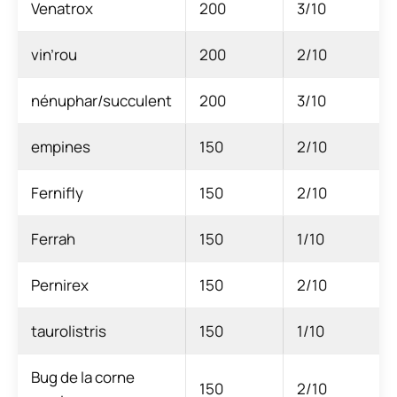
Venatrox
200
3/10
vin’rou
200
2/10
nénuphar/succulent
200
3/10
empines
150
2/10
Fernifly
150
2/10
Ferrah
150
1/10
Pernirex
150
2/10
taurolistris
150
1/10
Bug de la corne
150
2/10