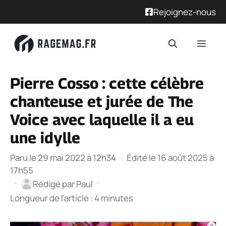
Rejoignez-nous
Aller
Men
au
contenu
Pierre Cosso : cette célèbre
chanteuse et jurée de The
Voice avec laquelle il a eu
une idylle
Paru le 29 mai 2022 à 12h34
·
Édité le 16 août 2025 à
17h55
·
·
Rédigé par
Paul
Longueur de l’article : 4 minutes