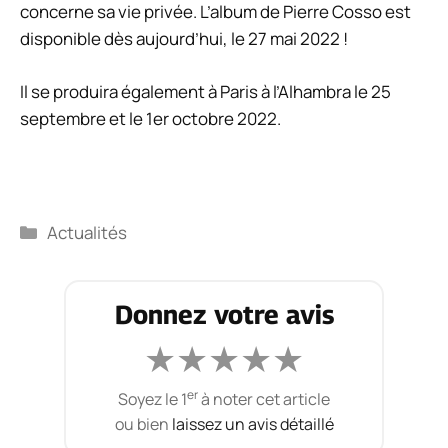
concerne sa vie privée. L’album de Pierre Cosso est
disponible dès aujourd’hui, le 27 mai 2022 !
Il se produira également à Paris à l’Alhambra le 25
septembre et le 1er octobre 2022.
Catégories
Actualités
Donnez votre avis
★
★
★
★
★
er
Soyez le 1
à noter cet article
ou bien
laissez un avis détaillé