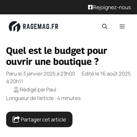
Rejoignez-nous
Aller
Men
au
contenu
Quel est le budget pour
ouvrir une boutique ?
Paru le 3 janvier 2025 à 23h00
·
Édité le 16 août 2025
à 20h11
·
·
Rédigé par
Paul
Longueur de l’article : 4 minutes
Partager cet article