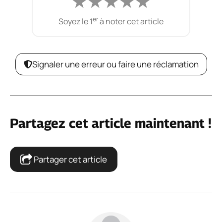
★
★
★
★
★
er
Soyez le 1
à noter cet article
Signaler une erreur ou faire une réclamation
Partagez cet article maintenant !
Partager cet article