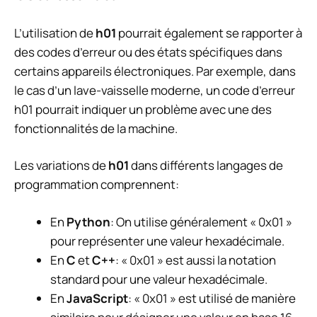
L’utilisation de
h01
pourrait également se rapporter à
des codes d’erreur ou des états spécifiques dans
certains appareils électroniques. Par exemple, dans
le cas d’un lave-vaisselle moderne, un code d’erreur
h01 pourrait indiquer un problème avec une des
fonctionnalités de la machine.
Les variations de
h01
dans différents langages de
programmation comprennent:
En
Python
: On utilise généralement « 0x01 »
pour représenter une valeur hexadécimale.
En
C
et
C++
: « 0x01 » est aussi la notation
standard pour une valeur hexadécimale.
En
JavaScript
: « 0x01 » est utilisé de manière