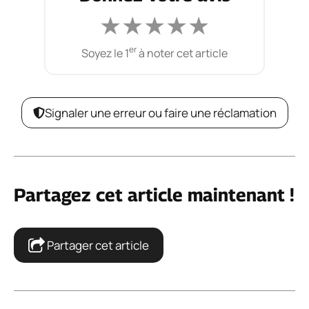
★
★
★
★
★
er
Soyez le 1
à noter cet article
Signaler une erreur ou faire une réclamation
Partagez cet article maintenant !
Partager cet article