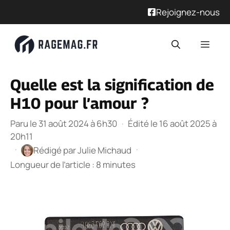
Rejoignez-nous
Aller
Men
au
contenu
Quelle est la signification de
H10 pour l’amour ?
Paru le 31 août 2024 à 6h30
·
Édité le 16 août 2025 à
20h11
·
·
Rédigé par
Julie Michaud
Longueur de l’article : 8 minutes