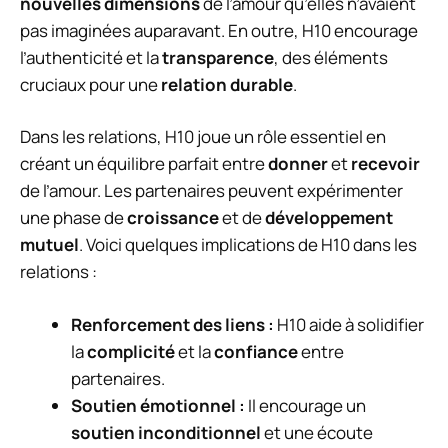
nouvelles dimensions
de l’amour qu’elles n’avaient
pas imaginées auparavant. En outre, H10 encourage
l’authenticité et la
transparence
, des éléments
cruciaux pour une
relation durable
.
Dans les relations, H10 joue un rôle essentiel en
créant un équilibre parfait entre
donner
et
recevoir
de l’amour. Les partenaires peuvent expérimenter
une phase de
croissance
et de
développement
mutuel
. Voici quelques implications de H10 dans les
relations :
Renforcement des liens :
H10 aide à solidifier
la
complicité
et la
confiance
entre
partenaires.
Soutien émotionnel :
Il encourage un
soutien inconditionnel
et une écoute