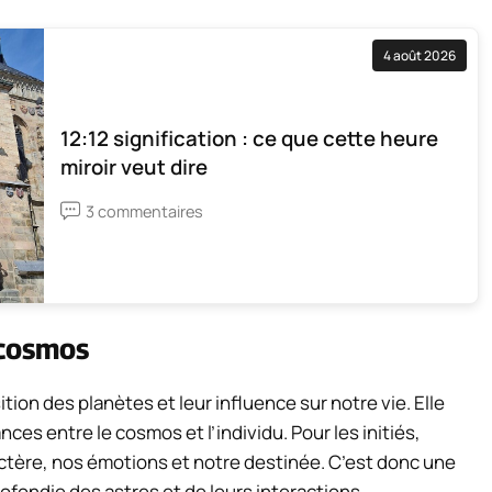
4 août 2026
12:12 signification : ce que cette heure
miroir veut dire
3 commentaires
 cosmos
ition des planètes et leur influence sur notre vie. Elle
es entre le cosmos et l’individu. Pour les initiés,
ctère, nos émotions et notre destinée. C’est donc une
fondie des astres et de leurs interactions.