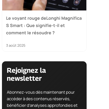
Le voyant rouge deLonghi Magnifica
S Smart : Que signifie-t-il et
comment le résoudre ?
3 août 2025
Rejoignez la
newsletter
Abonnez-vous dès maintenant pour
accéder à des contenus réservés,
bénéficier d’analyses approfondies et