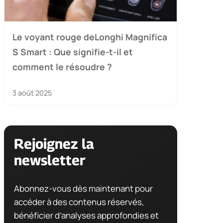
Le voyant rouge deLonghi Magnifica
S Smart : Que signifie-t-il et
comment le résoudre ?
3 août 2025
Rejoignez la
newsletter
Abonnez-vous dès maintenant pour
accéder à des contenus réservés,
bénéficier d’analyses approfondies et