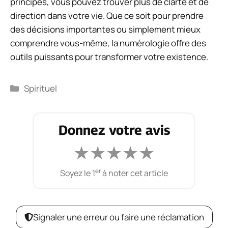
principes, vous pouvez trouver plus de clarté et de
direction dans votre vie. Que ce soit pour prendre
des décisions importantes ou simplement mieux
comprendre vous-même, la numérologie offre des
outils puissants pour transformer votre existence.
Catégories
Spirituel
Donnez votre avis
★
★
★
★
★
er
Soyez le 1
à noter cet article
Signaler une erreur ou faire une réclamation