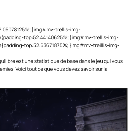
2.05078125%; }img#mv-trellis-img-
re{padding-top:52.44140625%; }img#mv-trellis-img-
re{padding-top:52.63671875%; }img#mv-treillis-img-
quilibre est une statistique de base dans le jeu qui vous
emies. Voici tout ce que vous devez savoir sur la