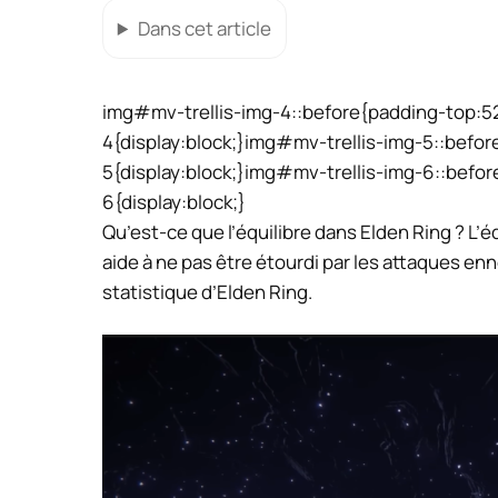
Dans cet article
img#mv-trellis-img-4::before{padding-top:5
4{display:block;}img#mv-trellis-img-5::befo
5{display:block;}img#mv-trellis-img-6::befo
6{display:block;}
Qu’est-ce que l’équilibre dans Elden Ring ? L’é
aide à ne pas être étourdi par les attaques enn
statistique d’Elden Ring.