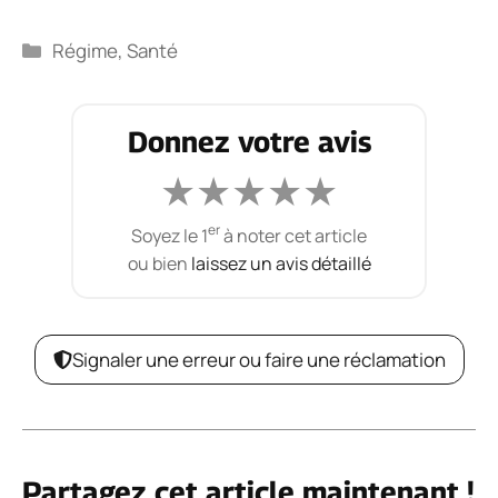
Catégories
Régime
,
Santé
Donnez votre avis
★
★
★
★
★
er
Soyez le 1
à noter cet article
ou bien
laissez un avis détaillé
Signaler une erreur ou faire une réclamation
Partagez cet article maintenant !