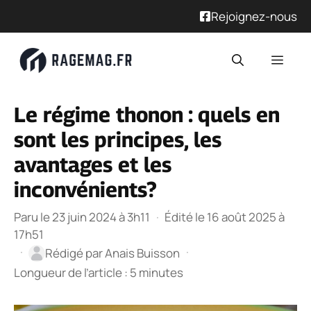
Rejoignez-nous
Aller
Men
au
contenu
Le régime thonon : quels en
sont les principes, les
avantages et les
inconvénients?
Paru le 23 juin 2024 à 3h11
·
Édité le 16 août 2025 à
17h51
·
·
Rédigé par
Anais Buisson
Longueur de l’article : 5 minutes