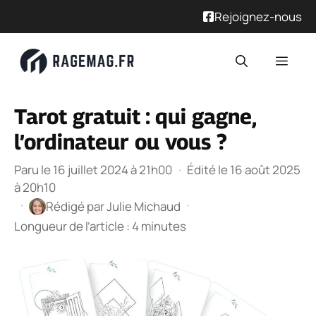
Rejoignez-nous
Aller
Men
au
contenu
Tarot gratuit : qui gagne,
l’ordinateur ou vous ?
Paru le 16 juillet 2024 à 21h00
·
Édité le 16 août 2025
à 20h10
·
·
Rédigé par
Julie Michaud
Longueur de l’article : 4 minutes