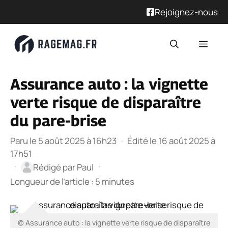
Rejoignez-nous
Aller
Men
au
contenu
Assurance auto : la vignette
verte risque de disparaître
du pare-brise
Paru le 5 août 2025 à 16h23
·
Édité le 16 août 2025 à
17h51
·
·
Rédigé par
Paul
Longueur de l’article : 5 minutes
© Assurance auto : la vignette verte risque de disparaître