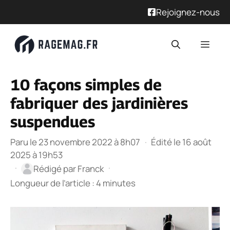
Rejoignez-nous
Aller
Men
au
contenu
10 façons simples de
fabriquer des jardinières
suspendues
Paru le 23 novembre 2022 à 8h07
·
Édité le 16 août
2025 à 19h53
·
·
Rédigé par
Franck
Longueur de l’article : 4 minutes