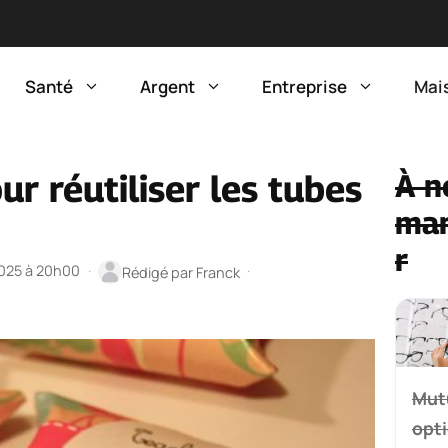
Santé
Argent
Entreprise
Mai
ur réutiliser les tubes
À n
ma
r
2025 à 20h00
·
·
Rédigé par
Franck
Mut
opti