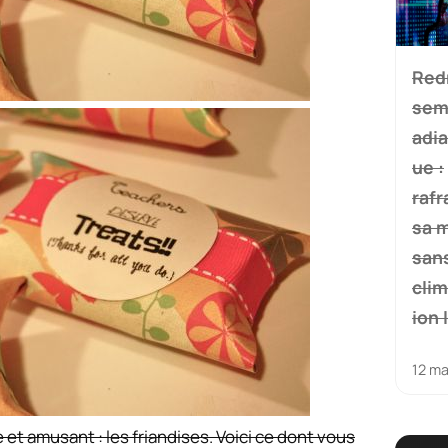
Red
sem
adia
ue :
rafr
sa 
san
clim
ion 
12 ma
t amusant : les friandises. Voici ce dont vous