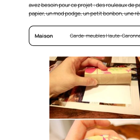
avez besoin pour ce projet : des rouleaux de pa
papier, un mod podge, un petit bonbon, une rè
Maison
Garde-meubles Haute-Garonne :