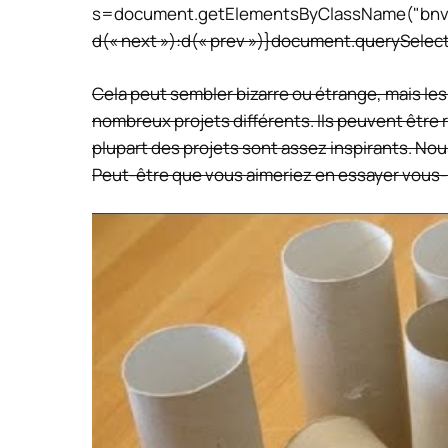
s=document.getElementsByClassName("bnve-g
d(« next »):d(« prev »)}document.querySelect
Cela peut sembler bizarre ou étrange, mais les 
nombreux projets différents. Ils peuvent être r
plupart des projets sont assez inspirants. No
Peut-être que vous aimeriez en essayer vous-