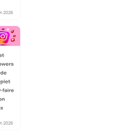
in 2026
st
lowers
ide
plet
 faire
on
ix
in 2026