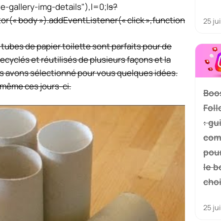
allery-img-details"),l=0;l
s?
or(« body »).addEventListener(« click »,function
25 ju
tubes de papier toilette sont parfaits pour de
ecyclés et réutilisés de plusieurs façons et la
us avons sélectionné pour vous quelques idées.
même ces jours-ci.
Boo
Fol
: gu
com
pour
le b
cho
25 ju