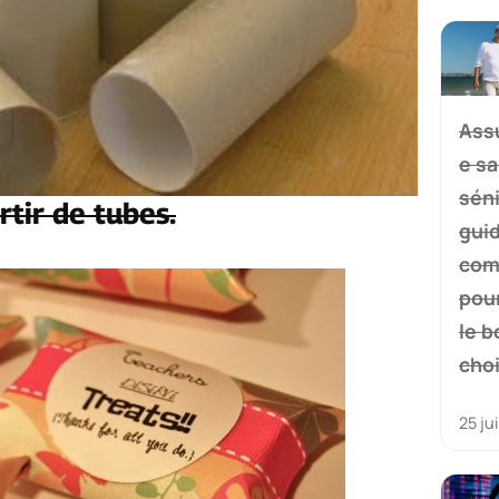
Ass
e s
séni
tir de tubes.
gui
com
pour
le b
cho
25 ju