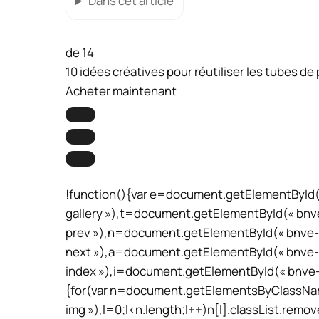
Dans cet article
de 14
10 idées créatives pour réutiliser les tubes de 
Acheter maintenant
!function(){var e=document.getElementById
gallery »),t=document.getElementById(« bnv
prev »),n=document.getElementById(« bnve-
next »),a=document.getElementById(« bnve-
index »),i=document.getElementById(« bnve-img
{for(var n=document.getElementsByClassNam
img »),l=0;l<n.length;l++)n[l].classList.remov