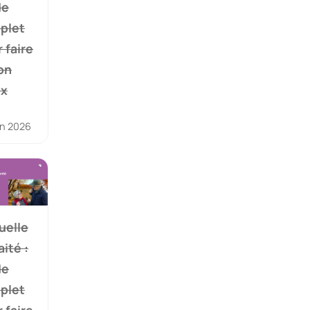
de
plet
 faire
on
ix
in 2026
uelle
aité :
de
plet
 faire