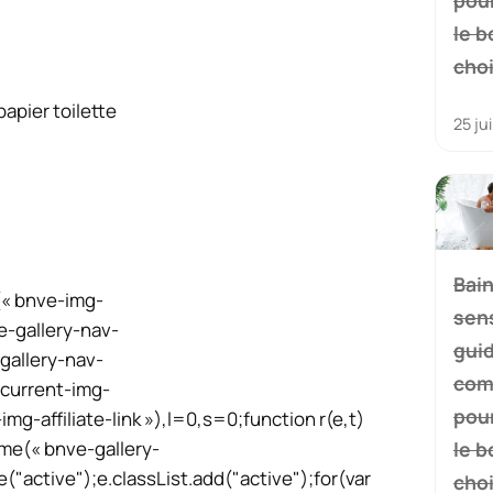
le b
cho
papier toilette
25 ju
Bai
(« bnve-img-
sens
e-gallery-nav-
gui
gallery-nav-
com
current-img-
pour
-affiliate-link »),l=0,s=0;function r(e,t)
le b
e(« bnve-gallery-
e("active");e.classList.add("active");for(var
cho