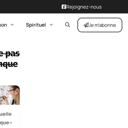
Rejoignez-nous
son
Spirituel
Je m'abonne
e pas
nque
uelle
que :