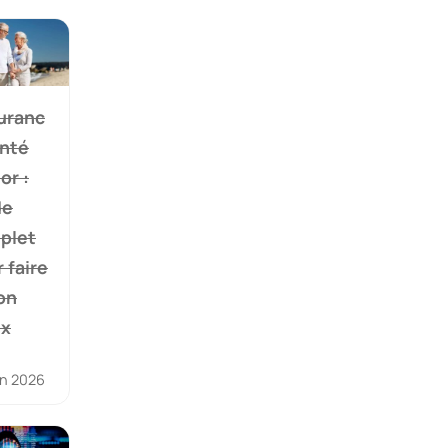
uranc
anté
or :
de
plet
 faire
on
ix
in 2026