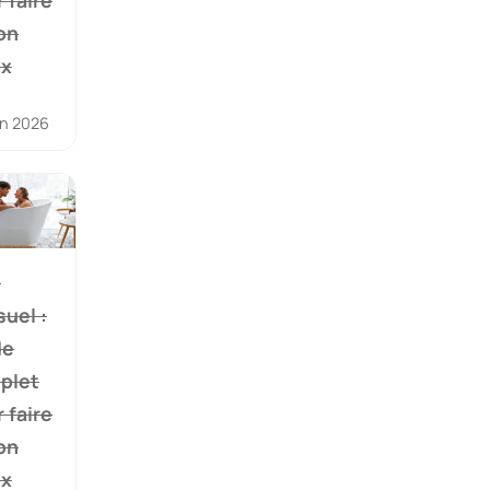
on
ix
in 2026
n
uel :
de
plet
 faire
on
ix