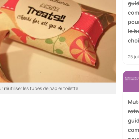
gui
com
pour
le b
cho
25 ju
réutiliser les tubes de papier toilette
Mut
retr
gui
com
pour